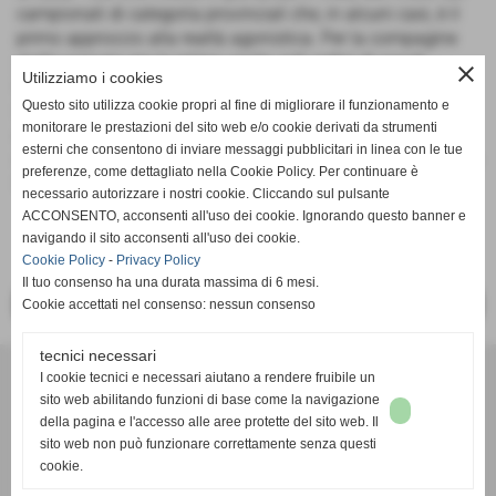
campionati di categoria provinciali che, in alcuni casi, è il
primo approccio alla realtà agonistica. Per la compagine
giallo-azzurra era la prima uscita agli ordini di coach
close
Utilizziamo i cookies
Fedolfi, e le mini atlete lo hanno ripagato con un
Questo sito utilizza cookie propri al fine di migliorare il funzionamento e
importantissimo secondo posto che, per un soffio, poteva
monitorare le prestazioni del sito web e/o cookie derivati da strumenti
essere trasformato in un pieno successo, se la tensione
esterni che consentono di inviare messaggi pubblicitari in linea con le tue
non ci avesse tradito proprio sul finale del tie break. A breve
preferenze, come dettagliato nella Cookie Policy. Per continuare è
foto e news del torneo.......
necessario autorizzare i nostri cookie. Cliccando sul pulsante
ACCONSENTO, acconsenti all'uso dei cookie. Ignorando questo banner e
navigando il sito acconsenti all'uso dei cookie.
Cookie Policy
-
Privacy Policy
Il tuo consenso ha una durata massima di 6 mesi.
<< PRECEDENTE
SUCCESSIVO >>
Cookie accettati nel consenso: nessun consenso
tecnici necessari
A.S.D. CARRARESE VOLLEY
I cookie tecnici e necessari aiutano a rendere fruibile un
Via Fossone basso, 19 - 54033 - Carrara (Massa-Carrara)
sito web abilitando funzioni di base come la navigazione
n. cod. Fipav 100510055 - n° registro CONI 84474
della pagina e l'accesso alle aree protette del sito web. Il
P.I. 00652020454 C.F 00652020454
sito web non può funzionare correttamente senza questi
cookie.
Tel. 058551535 Fax 058551535
Cell. pres. 3356439622 Cell. v.pres. 335429661