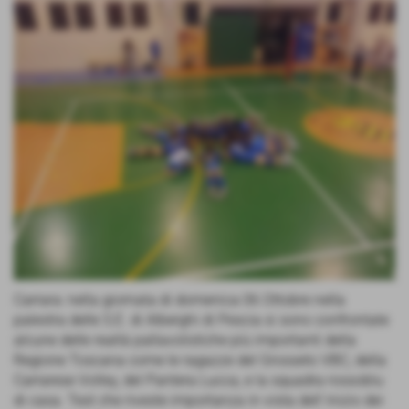
Carrara: nella giornata di domenica 06 Ottobre nella
palestra delle S.E. di Alberghi di Pescia si sono confrontate
alcune delle realtà pallavolistiche più importanti della
Regione Toscana come le ragazze del Grosseto VBC, della
Carrarese Volley, del Pantera Lucca, e la squadra rossoblu
di casa. Test che riveste importanza in vista dell´inizio dei