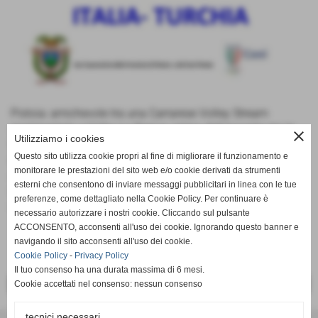
Pistoia: amichevole tra una Carrarese Volley Stream
sperimentale e Volley La Fenice, prima dell´incontro tra la
close
Utilizziamo i cookies
Nazionale italiana pre-juniores e le pari età della Turchia,
Questo sito utilizza cookie propri al fine di migliorare il funzionamento e
entrambe in preparazione a San Marcello Pistoiese.
monitorare le prestazioni del sito web e/o cookie derivati da strumenti
Amichevole che ha dato molte indicazioni sulla futura
esterni che consentono di inviare messaggi pubblicitari in linea con le tue
impostazione della squadra in funzione del campionato
preferenze, come dettagliato nella Cookie Policy. Per continuare è
under 14 della prossima stagione.....
necessario autorizzare i nostri cookie. Cliccando sul pulsante
ACCONSENTO, acconsenti all'uso dei cookie. Ignorando questo banner e
navigando il sito acconsenti all'uso dei cookie.
Cookie Policy
-
Privacy Policy
Il tuo consenso ha una durata massima di 6 mesi.
<< PRECEDENTE
SUCCESSIVO >>
Cookie accettati nel consenso: nessun consenso
tecnici necessari